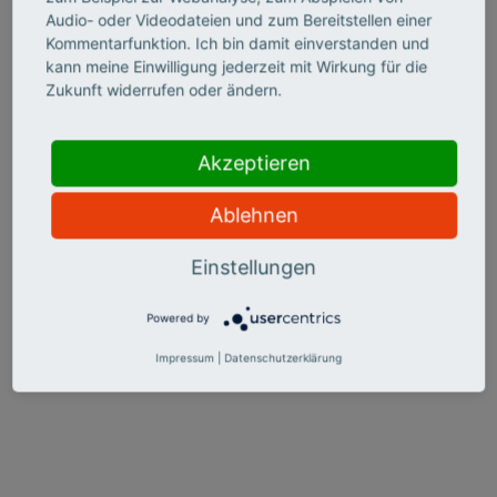
Audio- oder Videodateien und zum Bereitstellen einer
Kommentarfunktion. Ich bin damit einverstanden und
kann meine Einwilligung jederzeit mit Wirkung für die
Zukunft widerrufen oder ändern.
Poster und Canvas: Zukunftstrend Skillorientiertes
Corporate Volunteering
Das Poster fasst die wichtigsten Bausteine zur
Akzeptieren
Entwicklung eines eigenen Corporate-Volunteering-
Programms zusammen. Zudem steht eine Vorlage
Ablehnen
(Canvas) bereit, die die Entwicklung einer eigenen
Projektidee unterstützt.
Einstellungen
Powered by
Impressum
|
Datenschutzerklärung
Nach oben