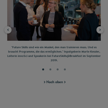
h die
"Future Skills sind wie ein Muskel, den man trainieren muss. Und es
"Wi
chaft
braucht Programme, die das ermöglichen." Inputgeberin Marte Kessler,
nich
ture
Leiterin innoSci und Speakerin bei FutureSkills@Breakfast im September
2019.
Nach oben