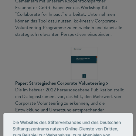
Gemeinsam mit unserem Kooperationspartner
Fraunhofer CeRRI haben wir das Workshop-Kit
"Collaborate for Impact" erarbeitet. Unternehmen
können das Tool dazu nutzen, ko-kreativ Corporate-
Volunteering-Programme zu entwickeln und dabei alle
strategisch relevanten Perspektiven einzubinden.
Paper: Strategisches Corporate Volunteering
Die im Februar 2022 herausgegebene Publikation stellt
ein Dialoginstrument vor, das hilft, den Mehrwert von
Corporate Volunteering zu erkennen, und die
Entwicklung und Umsetzung entsprechender
Programme unterstützt.
Die Websites des Stifterverbandes und des Deutschen
Stiftungszentrums nutzen Online-Dienste von Dritten,
zum Beispiel zur Webanalyse, zum Abspielen von