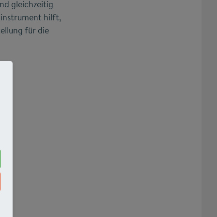
d gleichzeitig
instrument hilft,
llung für die