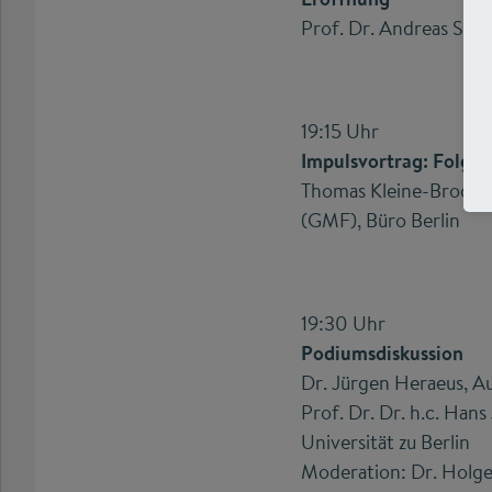
Prof. Dr. Andreas Schl
19:15 Uhr
Impulsvortrag: Folge
Thomas Kleine-Brockho
(GMF), Büro Berlin
19:30 Uhr
Podiumsdiskussion
Dr. Jürgen Heraeus, A
Prof. Dr. Dr. h.c. Han
Universität zu Berlin
Moderation: Dr. Holger