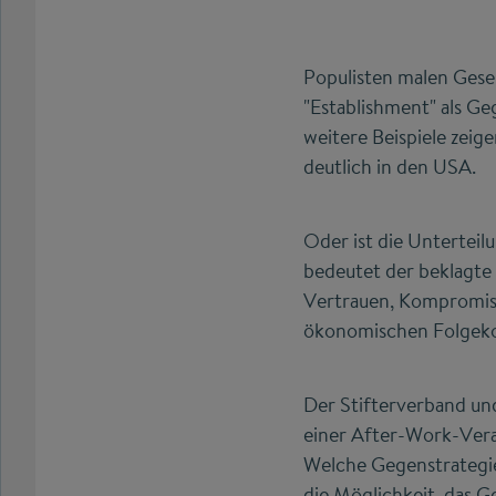
Populisten malen Gesel
"Establishment" als G
weitere Beispiele zeige
deutlich in den USA.
Oder ist die Unterteil
bedeutet der beklagte 
Vertrauen, Kompromisse
ökonomischen Folgekos
Der Stifterverband un
einer After-Work-Vera
Welche Gegenstrategie
die Möglichkeit, das 