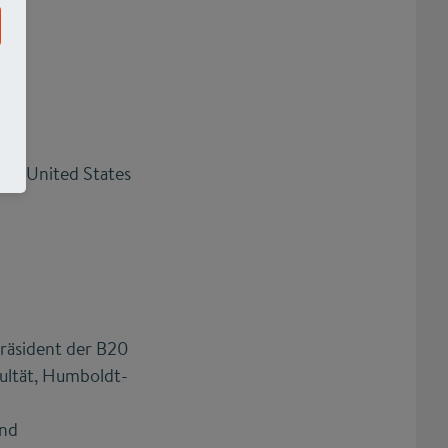
the United States
räsident der B20
kultät, Humboldt-
and