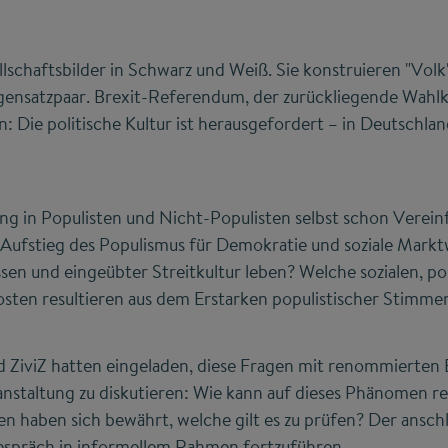
lschaftsbilder in Schwarz und Weiß. Sie konstruieren "Volk
egensatzpaar. Brexit-Referendum, der zurückliegende Wah
n: Die politische Kultur ist herausgefordert – in Deutschla
ung in Populisten und Nicht-Populisten selbst schon Verei
Aufstieg des Populismus für Demokratie und soziale Marktw
n und eingeübter Streitkultur leben? Welche sozialen, po
ten resultieren aus dem Erstarken populistischer Stimme
d ZiviZ hatten eingeladen, diese Fragen mit renommierte
nstaltung zu diskutieren: Wie kann auf dieses Phänomen r
n haben sich bewährt, welche gilt es zu prüfen? Der ansc
Gespräch in informellem Rahmen fortzuführen.