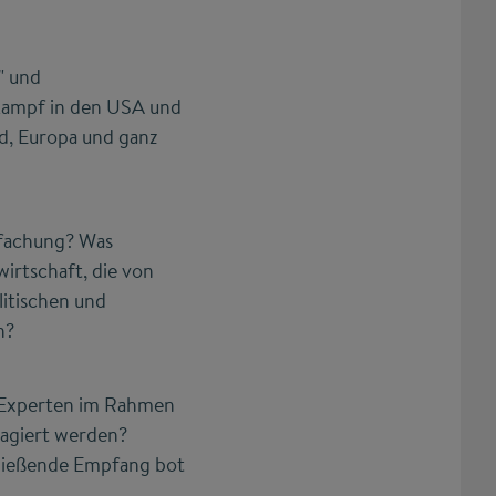
" und
lkampf in den USA und
nd, Europa und ganz
nfachung? Was
irtschaft, die von
litischen und
n?
n Experten im Rahmen
eagiert werden?
hließende Empfang bot