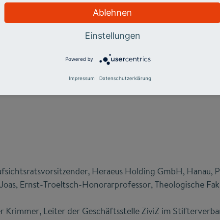
üter, Generalsekretär, Stifterverband, Essen
Ablehnen
Einstellungen
Powered by
kosten des Populismus
Impressum
|
Datenschutzerklärung
ff, Vizepräsident und Direktor, German Marshall Fund of 
ufsichtsratsvorsitzender, Heraeus Holding GmbH, Hanau, P
s Joas, Ernst-Troeltsch-Honorarprofessor, Theologische Fa
 Krimmer, Leiter der Geschäftsstelle ZiviZ im Stifterverb