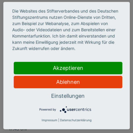
1 7:05 Uhr
Die Websites des Stifterverbandes und des Deutschen
Grußwort
Stiftungszentrums nutzen Online-Dienste von Dritten,
Dr. Volker Meyer-Guckel, Generalsekretär, Stifterverband
zum Beispiel zur Webanalyse, zum Abspielen von
Audio- oder Videodateien und zum Bereitstellen einer
Kommentarfunktion. Ich bin damit einverstanden und
kann meine Einwilligung jederzeit mit Wirkung für die
1 7:10 Uhr
Zukunft widerrufen oder ändern.
Grußwort
Katarina Peranić/Jan Holze, Vorstand, Deutsche Stiftung
für Engagement und Ehrenamt
Akzeptieren
Ablehnen
17:15 Uhr
ZiviZ-Survey 2023: Vorstellung der Ergebnisse
Einstellungen
Dr. Peter Schubert, Senior Projektmanager, ZiviZ im
Stifterverband
Powered by
Impressum
|
Datenschutzerklärung
17:45 Uhr