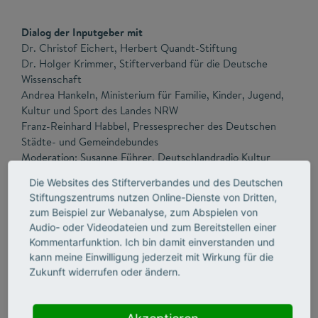
Dialog der Inputgeber mit
Dr. Christof Eichert, Herbert Quandt-Stiftung
Dr. Holger Krimmer, Stifterverband für die Deutsche
Wissenschaft
Andrea Hankeln, Ministerium für Familie, Kinder, Jugend,
Kultur und Sport des Landes NRW
Franz-Reinhard Habbel, Pressesprecher des Deutschen
Städte- und Gemeindebundes
Moderation: Susanne Führer, Deutschlandradio Kultur
Die Websites des Stifterverbandes und des Deutschen
Stiftungszentrums nutzen Online-Dienste von Dritten,
12:30 Uhr
zum Beispiel zur Webanalyse, zum Abspielen von
Mittagspause
Audio- oder Videodateien und zum Bereitstellen einer
Kommentarfunktion. Ich bin damit einverstanden und
kann meine Einwilligung jederzeit mit Wirkung für die
Zukunft widerrufen oder ändern.
13:30 Uhr
Workshops
​⦁ Zukunftsfaktor Bürgerengagement: